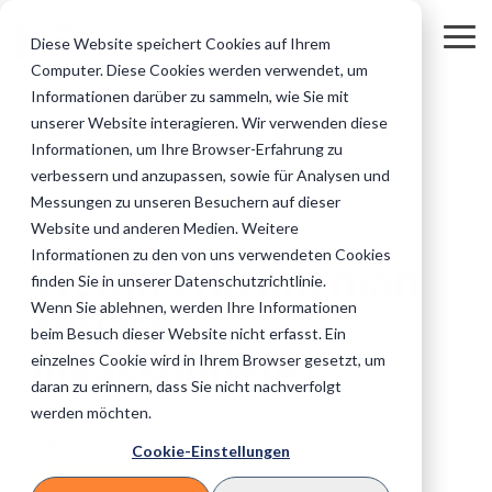
Skip
to
Tog
Diese Website speichert Cookies auf Ihrem
the
Me
Computer. Diese Cookies werden verwendet, um
main
Regulierte
Unternehmen
Unsere Online-
Privatkunden
Wissen für Ihr
content.
Informationen darüber zu sammeln, wie Sie mit
Inkasso: Alles auf einen Blick
Inkasso und Forderungsmanagement
Die finale Mahnung
&
&
Services für Sie
&
Inkasso
unserer Website interagieren. Wir verwenden diese
institutionelle
Geschäftskund
Masseninkas
Informationen, um Ihre Browser-Erfahrung zu
Zwangsvollstreckung
Inkasso Vorteile
B2B Inkasso
Auftraggeber
(B2B)
so
verbessern und anzupassen, sowie für Analysen und
Banken
Industrie
IT-Technik
Messungen zu unseren Besuchern auf dieser
Zahlungsüberwachung
Mahnwesen
Titulierte Forderung
Unsere IT-Systeme &
eCommerce
Website und anderen Medien. Weitere
2 MIN. LESEZEIT
Sicherheit im
Versicherungen
KMU
Sofort-Beauftragung
FAQ
Informationen zu den von uns verwendeten Cookies
Überblick.
Außergerichtliches Inkasso
Außergerichtliches Mahnverfahren
Adressermittlung
Einfach online
Fragen und
Woran erkennt man
Telko/Telekommunikation & IT
finden Sie in unserer Datenschutzrichtlinie.
Inkassofälle
Antworten
Medizinische Versorgung
Handwerker
Wenn Sie ablehnen, werden Ihre Informationen
abgeben.
rund um das
seriöse
Auslandsinkasso
Gerichtliches Mahnverfahren
Bonitäts- und Wirtschaftsauskünfte
Inkasso.
beim Besuch dieser Website nicht erfasst. Ein
Stadtwerke
Datenaustausch
Bildungswesen
Logistik & Transport
Inkassobriefe?
einzelnes Cookie wird in Ihrem Browser gesetzt, um
Daten einfach &
Telefoninkasso
Internationales Inkasso
daran zu erinnern, dass Sie nicht nachverfolgt
Versorungsunternehmen
sicher mit uns
Inkassokosten
Vereine und Verbände
Architekten
austauschen.
werden möchten.
Rechner
E-Books
Inkasso beauftragen
Online-Inkasso direkt beauftragen
Rene Hansen
:
Updated on Juli 20, 2026
Direkt Inkassokosten
Informative
Gastronomie & Hotels
Cookie-Einstellungen
Verlage
Steuerberater
berechnen
E-Books
Grundlagen & Recht
zum Theme