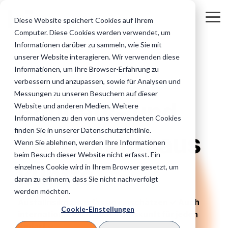
Skip
to
Tog
Diese Website speichert Cookies auf Ihrem
the
Me
Computer. Diese Cookies werden verwendet, um
main
Regulierte
Unternehmen
Unsere Online-
Privatkunden
Wissen für Ihr
content.
Informationen darüber zu sammeln, wie Sie mit
Inkasso: Alles auf einen Blick
Inkasso und Forderungsmanagement
Die finale Mahnung
&
&
Services für Sie
&
Inkasso
unserer Website interagieren. Wir verwenden diese
institutionelle
Geschäftskund
Masseninkas
Informationen, um Ihre Browser-Erfahrung zu
Zwangsvollstreckung
Inkasso Vorteile
B2B Inkasso
Auftraggeber
(B2B)
so
verbessern und anzupassen, sowie für Analysen und
Banken
Industrie
IT-Technik
Messungen zu unseren Besuchern auf dieser
Zahlungsüberwachung
Mahnwesen
Titulierte Forderung
Unsere IT-Systeme &
Bonitäts- und
eCommerce
Website und anderen Medien. Weitere
Sicherheit im
Versicherungen
KMU
Sofort-Beauftragung
FAQ
Informationen zu den von uns verwendeten Cookies
Überblick.
Außergerichtliches Inkasso
Außergerichtliches Mahnverfahren
Adressermittlung
Einfach online
Fragen und
Telko/Telekommunikation & IT
finden Sie in unserer Datenschutzrichtlinie.
Inkassofälle
Antworten
Wirtschaftsaus
Medizinische Versorgung
Handwerker
Wenn Sie ablehnen, werden Ihre Informationen
abgeben.
rund um das
Auslandsinkasso
Gerichtliches Mahnverfahren
Bonitäts- und Wirtschaftsauskünfte
Inkasso.
beim Besuch dieser Website nicht erfasst. Ein
Stadtwerke
Datenaustausch
Bildungswesen
Logistik & Transport
künfte
einzelnes Cookie wird in Ihrem Browser gesetzt, um
Daten einfach &
Telefoninkasso
Internationales Inkasso
daran zu erinnern, dass Sie nicht nachverfolgt
Versorungsunternehmen
sicher mit uns
Inkassokosten
Vereine und Verbände
Architekten
austauschen.
werden möchten.
Rechner
E-Books
Inkasso beauftragen
Online-Inkasso direkt beauftragen
Ausfallrisiko zuverlässig einschätzen ✓ Auch
Direkt Inkassokosten
Informative
Gastronomie & Hotels
Cookie-Einstellungen
Verlage
Steuerberater
international verfügbar ✓ Auskunft für jeden
berechnen
E-Books
zum Theme
Bedarf ✓