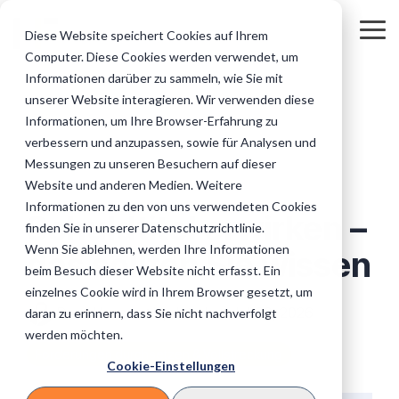
Skip
to
Tog
Diese Website speichert Cookies auf Ihrem
the
Me
Computer. Diese Cookies werden verwendet, um
main
Regulierte
Unternehmen
Unsere Online-
Privatkunden
Wissen für Ihr
content.
Informationen darüber zu sammeln, wie Sie mit
Inkasso: Alles auf einen Blick
Inkasso und Forderungsmanagement
Die finale Mahnung
&
&
Services für Sie
&
Inkasso
unserer Website interagieren. Wir verwenden diese
institutionelle
Geschäftskund
Masseninkas
Informationen, um Ihre Browser-Erfahrung zu
Zwangsvollstreckung
Inkasso Vorteile
B2B Inkasso
Auftraggeber
(B2B)
so
verbessern und anzupassen, sowie für Analysen und
Banken
Industrie
IT-Technik
Messungen zu unseren Besuchern auf dieser
Zahlungsüberwachung
Mahnwesen
Titulierte Forderung
Unsere IT-Systeme &
eCommerce
Website und anderen Medien. Weitere
3 MIN. LESEZEIT
Sicherheit im
Versicherungen
KMU
Sofort-Beauftragung
FAQ
Informationen zu den von uns verwendeten Cookies
Überblick.
Außergerichtliches Inkasso
Außergerichtliches Mahnverfahren
Adressermittlung
Einfach online
Fragen und
Schuldtitel erwirken –
Telko/Telekommunikation & IT
finden Sie in unserer Datenschutzrichtlinie.
Inkassofälle
Antworten
Medizinische Versorgung
Handwerker
Wenn Sie ablehnen, werden Ihre Informationen
abgeben.
rund um das
das sollten Sie wissen
Auslandsinkasso
Gerichtliches Mahnverfahren
Bonitäts- und Wirtschaftsauskünfte
Inkasso.
beim Besuch dieser Website nicht erfasst. Ein
Stadtwerke
Datenaustausch
Bildungswesen
Logistik & Transport
einzelnes Cookie wird in Ihrem Browser gesetzt, um
Daten einfach &
Telefoninkasso
Internationales Inkasso
Rene Hansen
:
Updated on Juli 20, 2026
daran zu erinnern, dass Sie nicht nachverfolgt
Versorungsunternehmen
sicher mit uns
Inkassokosten
Vereine und Verbände
Architekten
austauschen.
werden möchten.
Rechner
E-Books
Inkasso beauftragen
Online-Inkasso direkt beauftragen
Forderungen durchsetzen & Vollstreckung
Direkt Inkassokosten
Informative
Gastronomie & Hotels
Cookie-Einstellungen
Verlage
Steuerberater
berechnen
E-Books
zum Theme