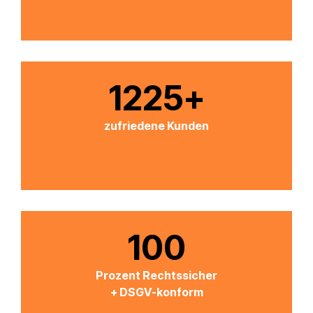
1225
+
zufriedene Kunden
100
Prozent Rechtssicher
+ DSGV-konform