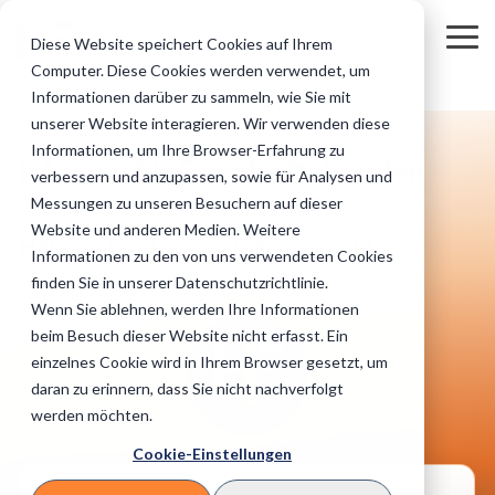
Skip
to
Tog
Diese Website speichert Cookies auf Ihrem
the
Me
Computer. Diese Cookies werden verwendet, um
main
Regulierte
Unternehmen
Unsere Online-
Privatkunden
Wissen für Ihr
content.
Informationen darüber zu sammeln, wie Sie mit
Inkasso: Alles auf einen Blick
Inkasso und Forderungsmanagement
Die finale Mahnung
&
&
Services für Sie
&
Inkasso
unserer Website interagieren. Wir verwenden diese
institutionelle
Geschäftskund
Masseninkas
Informationen, um Ihre Browser-Erfahrung zu
Zwangsvollstreckung
Inkasso Vorteile
B2B Inkasso
Auftraggeber
(B2B)
Inkasso für Geschäftskunden
so
verbessern und anzupassen, sowie für Analysen und
Banken
Industrie
IT-Technik
Messungen zu unseren Besuchern auf dieser
Zahlungsüberwachung
Mahnwesen
Titulierte Forderung
Forderungsmanagement aus einer Hand
Unsere IT-Systeme &
eCommerce
Website und anderen Medien. Weitere
Sicherheit im
Hansen Forderungsmanagement
Versicherungen
KMU
Sofort-Beauftragung
FAQ
Informationen zu den von uns verwendeten Cookies
Überblick.
Außergerichtliches Inkasso
Außergerichtliches Mahnverfahren
Adressermittlung
Einfach online
Fragen und
Bündelt & steuert den gesamten Forderungsprozess
Telko/Telekommunikation & IT
finden Sie in unserer Datenschutzrichtlinie.
Inkassofälle
Antworten
Medizinische Versorgung
Handwerker
Wenn Sie ablehnen, werden Ihre Informationen
abgeben.
rund um das
Auslandsinkasso
Gerichtliches Mahnverfahren
Bonitäts- und Wirtschaftsauskünfte
Inkasso.
beim Besuch dieser Website nicht erfasst. Ein
Stadtwerke
Datenaustausch
Bildungswesen
Logistik & Transport
einzelnes Cookie wird in Ihrem Browser gesetzt, um
Daten einfach &
Telefoninkasso
Internationales Inkasso
daran zu erinnern, dass Sie nicht nachverfolgt
Versorungsunternehmen
sicher mit uns
Inkassokosten
Vereine und Verbände
Architekten
austauschen.
werden möchten.
Rechner
E-Books
Inkasso beauftragen
Online-Inkasso direkt beauftragen
Direkt Inkassokosten
Informative
Gastronomie & Hotels
Cookie-Einstellungen
Verlage
Steuerberater
berechnen
E-Books
zum Theme
FORDERUNGEN