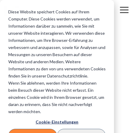
Skip
to
Tog
Diese Website speichert Cookies auf Ihrem
the
Me
Computer. Diese Cookies werden verwendet, um
main
Regulierte
Unternehmen
Unsere Online-
Privatkunden
Wissen für Ihr
content.
Informationen darüber zu sammeln, wie Sie mit
Inkasso: Alles auf einen Blick
Inkasso und Forderungsmanagement
Die finale Mahnung
&
&
Services für Sie
&
Inkasso
unserer Website interagieren. Wir verwenden diese
institutionelle
Geschäftskund
Masseninkas
Informationen, um Ihre Browser-Erfahrung zu
Zwangsvollstreckung
Inkasso Vorteile
B2B Inkasso
Auftraggeber
(B2B)
so
verbessern und anzupassen, sowie für Analysen und
Banken
Industrie
IT-Technik
Messungen zu unseren Besuchern auf dieser
Zahlungsüberwachung
Mahnwesen
Titulierte Forderung
Unsere IT-Systeme &
eCommerce
Website und anderen Medien. Weitere
3 MIN. LESEZEIT
Sicherheit im
Versicherungen
KMU
Sofort-Beauftragung
FAQ
Informationen zu den von uns verwendeten Cookies
Überblick.
Außergerichtliches Inkasso
Außergerichtliches Mahnverfahren
Adressermittlung
Einfach online
Fragen und
Arrest
Telko/Telekommunikation & IT
finden Sie in unserer Datenschutzrichtlinie.
Inkassofälle
Antworten
Medizinische Versorgung
Handwerker
Wenn Sie ablehnen, werden Ihre Informationen
abgeben.
rund um das
Auslandsinkasso
Gerichtliches Mahnverfahren
Bonitäts- und Wirtschaftsauskünfte
Inkasso.
beim Besuch dieser Website nicht erfasst. Ein
Stadtwerke
Rene Hansen
:
Updated on Juli 21, 2026
Datenaustausch
Bildungswesen
Logistik & Transport
einzelnes Cookie wird in Ihrem Browser gesetzt, um
Daten einfach &
Telefoninkasso
Internationales Inkasso
daran zu erinnern, dass Sie nicht nachverfolgt
Versorungsunternehmen
sicher mit uns
A
Inkassokosten
Vereine und Verbände
Architekten
austauschen.
werden möchten.
Rechner
E-Books
Inkasso beauftragen
Online-Inkasso direkt beauftragen
Direkt Inkassokosten
Informative
Gastronomie & Hotels
Cookie-Einstellungen
Verlage
Steuerberater
berechnen
E-Books
zum Theme